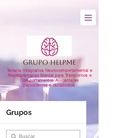
Grupo HelpMe
Terapia Integrativa Neurocomportamental e
Reprogramacao Mental para Transtornos e
Comportamentos Alimentares
persistentes e duradouros
Grupos