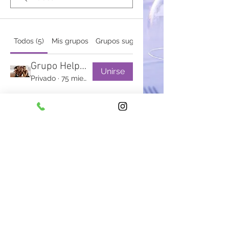
Todos (5)
Mis grupos
Grupos sugeridos
Grupo Helpme Bulimia
Unirse
Privado
·
75 miembros
Grupo Helpme - Faço Parte
Unirse
Público
·
112 miembros
Anjo dos cães
Unirse
Público
·
2 miembros
Grupo Helpme Compulsão Alimentar
Unirse
Privado
·
65 miembros
Grupo Helpme Anorexia
Unirse
Privado
·
3 miembros